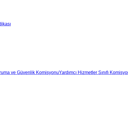
dikası
ruma ve Güvenlik Komisyonu
Yardımcı Hizmetler Sınıfı Komisy