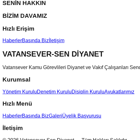
SENİN HAKKIN
BİZİM DAVAMIZ
Hızlı Erişim
Haberler
Basında Biz
İletişim
VATANSEVER-SEN DİYANET
Vatansever Kamu Görevlileri Diyanet ve Vakıf Çalışanları Send
Kurumsal
Yönetim Kurulu
Denetim Kurulu
Disiplin Kurulu
Avukatlarımız
Hızlı Menü
Haberler
Basında Biz
Galeri
Üyelik Başvurusu
İletişim