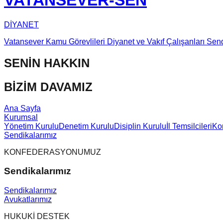
VATANSEVER-SEN
DİYANET
Vatansever Kamu Görevlileri Diyanet ve Vakıf Çalışanları Sen
SENİN HAKKIN
BİZİM DAVAMIZ
Ana Sayfa
Kurumsal
Yönetim Kurulu
Denetim Kurulu
Disiplin Kurulu
İl Temsilcileri
Ko
Sendikalarımız
KONFEDERASYONUMUZ
Sendikalarımız
Sendikalarımız
Avukatlarımız
HUKUKİ DESTEK