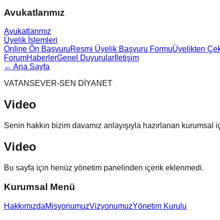
Avukatlarımız
Avukatlarımız
Üyelik İşlemleri
Online Ön Başvuru
Resmi Üyelik Başvuru Formu
Üyelikten Çe
Forum
Haberler
Genel Duyurular
İletişim
← Ana Sayfa
VATANSEVER-SEN DİYANET
Video
Senin hakkın bizim davamız anlayışıyla hazırlanan kurumsal iç
Video
Bu sayfa için henüz yönetim panelinden içerik eklenmedi.
Kurumsal Menü
Hakkımızda
Misyonumuz
Vizyonumuz
Yönetim Kurulu