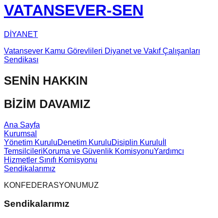
VATANSEVER-SEN
DİYANET
Vatansever Kamu Görevlileri Diyanet ve Vakıf Çalışanları
Sendikası
SENİN HAKKIN
BİZİM DAVAMIZ
Ana Sayfa
Kurumsal
Yönetim Kurulu
Denetim Kurulu
Disiplin Kurulu
İl
Temsilcileri
Koruma ve Güvenlik Komisyonu
Yardımcı
Hizmetler Sınıfı Komisyonu
Sendikalarımız
KONFEDERASYONUMUZ
Sendikalarımız