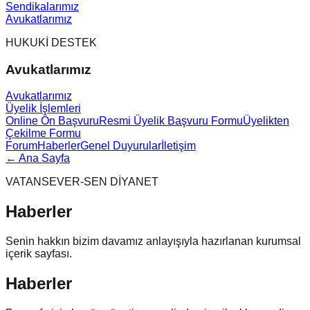
Sendikalarımız
Avukatlarımız
HUKUKİ DESTEK
Avukatlarımız
Avukatlarımız
Üyelik İşlemleri
Online Ön Başvuru
Resmi Üyelik Başvuru Formu
Üyelikten
Çekilme Formu
Forum
Haberler
Genel Duyurular
İletişim
← Ana Sayfa
VATANSEVER-SEN DİYANET
Haberler
Senin hakkın bizim davamız anlayışıyla hazırlanan kurumsal
içerik sayfası.
Haberler