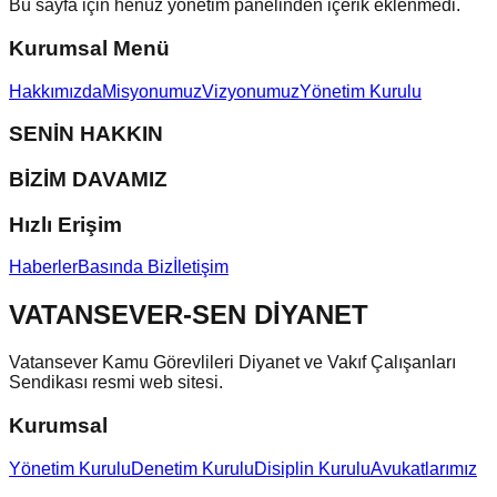
Bu sayfa için henüz yönetim panelinden içerik eklenmedi.
Kurumsal Menü
Hakkımızda
Misyonumuz
Vizyonumuz
Yönetim Kurulu
SENİN HAKKIN
BİZİM DAVAMIZ
Hızlı Erişim
Haberler
Basında Biz
İletişim
VATANSEVER-SEN DİYANET
Vatansever Kamu Görevlileri Diyanet ve Vakıf Çalışanları
Sendikası resmi web sitesi.
Kurumsal
Yönetim Kurulu
Denetim Kurulu
Disiplin Kurulu
Avukatlarımız