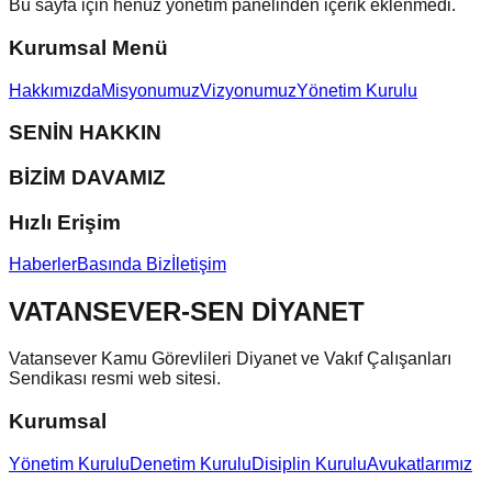
Bu sayfa için henüz yönetim panelinden içerik eklenmedi.
Kurumsal Menü
Hakkımızda
Misyonumuz
Vizyonumuz
Yönetim Kurulu
SENİN HAKKIN
BİZİM DAVAMIZ
Hızlı Erişim
Haberler
Basında Biz
İletişim
VATANSEVER-SEN DİYANET
Vatansever Kamu Görevlileri Diyanet ve Vakıf Çalışanları
Sendikası resmi web sitesi.
Kurumsal
Yönetim Kurulu
Denetim Kurulu
Disiplin Kurulu
Avukatlarımız