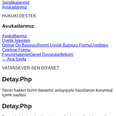
Sendikalarımız
Avukatlarımız
HUKUKİ DESTEK
Avukatlarımız
Avukatlarımız
Üyelik İşlemleri
Online Ön Başvuru
Resmi Üyelik Başvuru Formu
Üyelikten
Çekilme Formu
Forum
Haberler
Genel Duyurular
İletişim
← Ana Sayfa
VATANSEVER-SEN DİYANET
Detay.Php
Senin hakkın bizim davamız anlayışıyla hazırlanan kurumsal
içerik sayfası.
Detay.Php