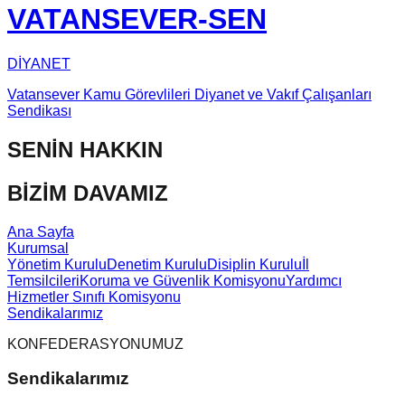
VATANSEVER-SEN
DİYANET
Vatansever Kamu Görevlileri Diyanet ve Vakıf Çalışanları
Sendikası
SENİN HAKKIN
BİZİM DAVAMIZ
Ana Sayfa
Kurumsal
Yönetim Kurulu
Denetim Kurulu
Disiplin Kurulu
İl
Temsilcileri
Koruma ve Güvenlik Komisyonu
Yardımcı
Hizmetler Sınıfı Komisyonu
Sendikalarımız
KONFEDERASYONUMUZ
Sendikalarımız